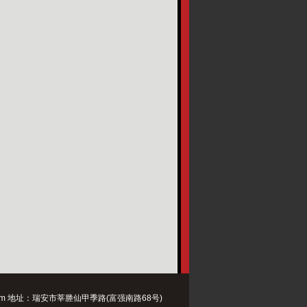
ina.com 地址：瑞安市莘塍仙甲季路(富强南路68号)